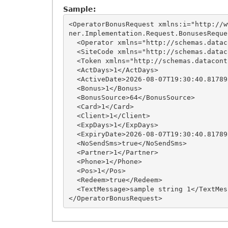
Sample:
<OperatorBonusRequest xmlns:i="http://w
ner.Implementation.Request.BonusesReques
  <Operator xmlns="http://schemas.datacontract.org/2004/07/LCManagerPartner.Implementation.Abstractions">1</Operator>

  <SiteCode xmlns="http://schemas.datacontract.org/2004/07/LCManagerPartner.Implementation.Abstractions">sample string 2</SiteCode>

  <Token xmlns="http://schemas.datacontract.org/2004/07/LCManagerPartner.Implementation.Abstractions">1</Token>

  <ActDays>1</ActDays>

  <ActiveDate>2026-08-07T19:30:40.8178959+03:00</ActiveDate>

  <Bonus>1</Bonus>

  <BonusSource>64</BonusSource>

  <Card>1</Card>

  <Client>1</Client>

  <ExpDays>1</ExpDays>

  <ExpiryDate>2026-08-07T19:30:40.8178959+03:00</ExpiryDate>

  <NoSendSms>true</NoSendSms>

  <Partner>1</Partner>

  <Phone>1</Phone>

  <Pos>1</Pos>

  <Redeem>true</Redeem>

  <TextMessage>sample string 1</TextMessage>
