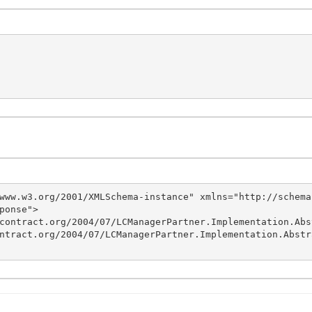
www.w3.org/2001/XMLSchema-instance" xmlns="http://schema
onse">
