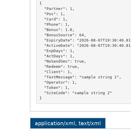
{

  "Partner": 1,

  "Pos": 1,

  "Card": 1,

  "Phone": 1,

  "Bonus": 1.0,

  "BonusSource": 64,

  "ExpiryDate": "2026-08-07T19:30:40.8178959+03:00",

  "ActiveDate": "2026-08-07T19:30:40.8178959+03:00",

  "ExpDays": 1,

  "ActDays": 1,

  "NoSendSms": true,

  "Redeem": true,

  "Client": 1,

  "TextMessage": "sample string 1",

  "Operator": 1,

  "Token": 1,

  "SiteCode": "sample string 2"

application/xml, text/xml