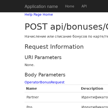
Application name
Home
API
Help Page Home
POST api/bonuses/
Начисление или списание бонусов по карте/
Request Information
URI Parameters
None.
Body Parameters
OperatorBonusRequest
Name
Description
Partner
Идентификато
Pos
Идентификато