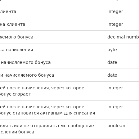
клиента
integer
на клиента
integer
яемого бонуса
decimal numb
са начисления
byte
 начисляемого бонуса
date
и начисляемого бонуса
date
ей после начисления, через которое
integer
онус сгорает
ей после начисления, через которое
integer
онус становится активным для списания
влять или не отправлять смс-сообщение
boolean
ислении бонуса