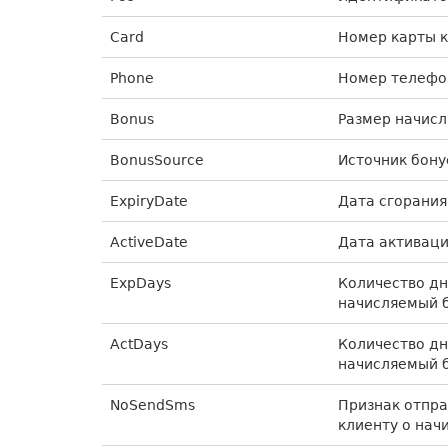
Card
Номер карты 
Phone
Номер телефо
Bonus
Размер начисл
BonusSource
Источник бону
ExpiryDate
Дата сгорания
ActiveDate
Дата активаци
ExpDays
Количество дн
начисляемый б
ActDays
Количество дн
начисляемый б
NoSendSms
Признак отпра
клиенту о нач