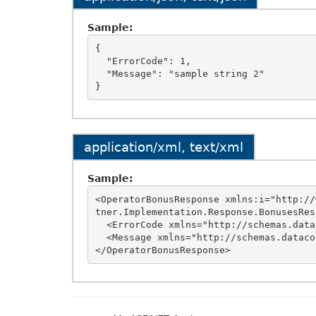
Sample:
{

  "ErrorCode": 1,

  "Message": "sample string 2"

application/xml, text/xml
Sample:
<OperatorBonusResponse xmlns:i="http://
tner.Implementation.Response.BonusesResp
  <ErrorCode xmlns="http://schemas.datacontract.org/2004/07/LCManagerPartner.Implementation.Abstractions">1</ErrorCode>

  <Message xmlns="http://schemas.datacontract.org/2004/07/LCManagerPartner.Implementation.Abstractions">sample string 2</Message>
