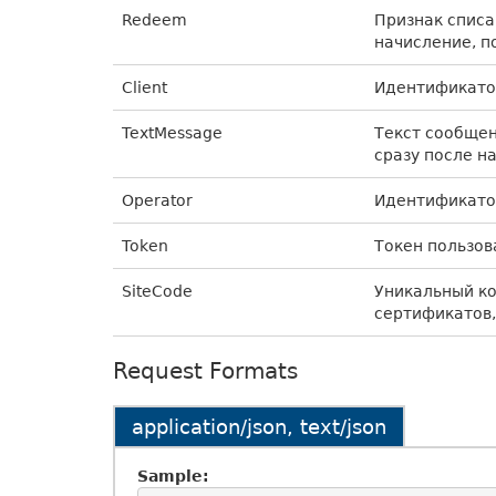
Redeem
Признак списа
начисление, п
Client
Идентификато
TextMessage
Текст сообщен
сразу после н
Operator
Идентификато
Token
Токен пользов
SiteCode
Уникальный к
сертификатов,
Request Formats
application/json, text/json
Sample: