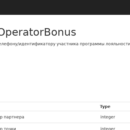
OperatorBonus
телефону/идентификатору участника программы лояльност
Type
р партнера
integer
р точки
integer