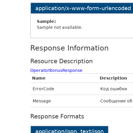
application/x-www-form-urlencoded
Sample:
Sample not available.
Response Information
Resource Description
OperatorBonusResponse
Name
Description
ErrorCode
Код ошибки
Message
Сообщение об
Response Formats
application/json, text/json