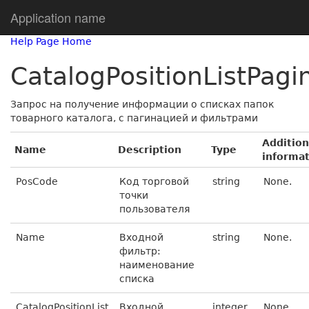
Application name
Help Page Home
CatalogPositionListPag
Запрос на получение информации о списках папок
товарного каталога, с пагинацией и фильтрами
Addition
Name
Description
Type
informa
PosCode
Код торговой
string
None.
точки
пользователя
Name
Входной
string
None.
фильтр:
наименование
списка
CatalogPositionList
Входной
integer
None.