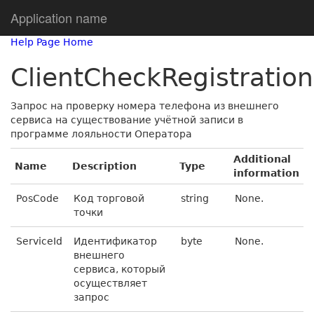
Application name
Help Page Home
ClientCheckRegistratio
Запрос на проверку номера телефона из внешнего
сервиса на существование учётной записи в
программе лояльности Оператора
Additional
Name
Description
Type
information
PosCode
Код торговой
string
None.
точки
ServiceId
Идентификатор
byte
None.
внешнего
сервиса, который
осуществляет
запрос