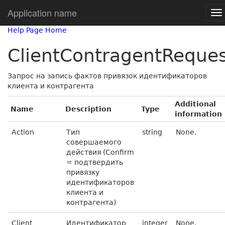
Application name
Help Page Home
ClientContragentReque
Запрос на запись фактов привязок идентификаторов
клиента и контрагента
Additional
Name
Description
Type
information
Action
Тип
string
None.
совершаемого
действия (Confirm
= подтвердить
привязку
идентификаторов
клиента и
контрагента)
Client
Идентификатор
integer
None.