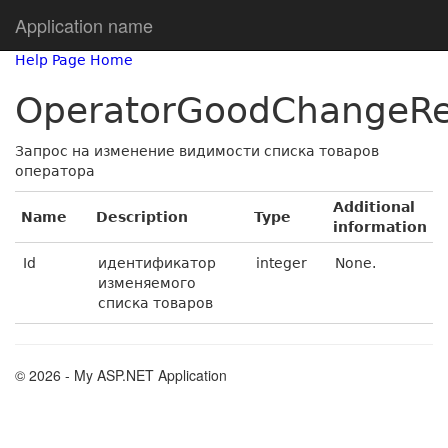
Application name
Help Page Home
OperatorGoodChangeRe
Запрос на изменение видимости списка товаров
оператора
Additional
Name
Description
Type
information
Id
идентификатор
integer
None.
изменяемого
списка товаров
© 2026 - My ASP.NET Application